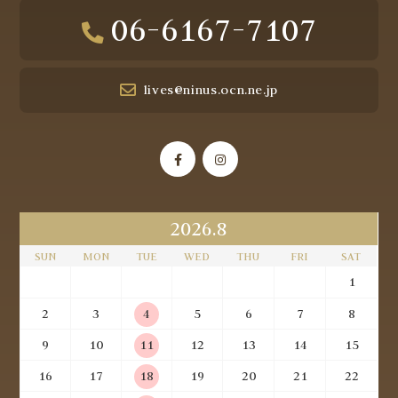
06-6167-7107
lives@ninus.ocn.ne.jp
2026.8
SUN
MON
TUE
WED
THU
FRI
SAT
1
2
3
4
5
6
7
8
9
10
11
12
13
14
15
16
17
18
19
20
21
22