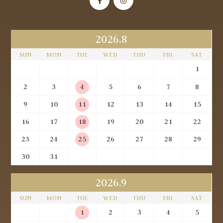
2026.8
SUN
MON
TUE
WED
THU
FRI
SAT
1
2
3
4
5
6
7
8
9
10
11
12
13
14
15
16
17
18
19
20
21
22
23
24
25
26
27
28
29
30
31
2026.9
SUN
MON
TUE
WED
THU
FRI
SAT
1
2
3
4
5