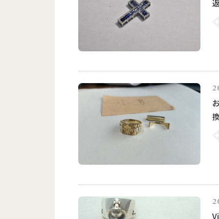
2
2
V