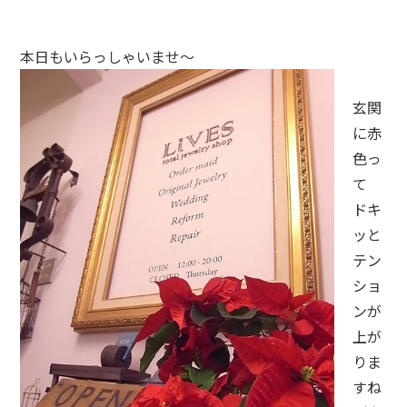
本日もいらっしゃいませ～
玄関
に赤
色っ
て
ドキ
ッと
テン
ショ
ンが
上が
りま
すね