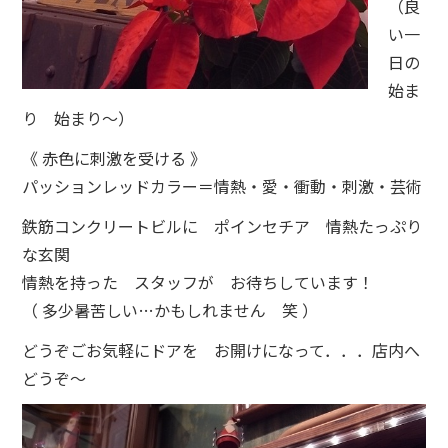
（良
い一
日の
始ま
り 始まり～）
《 赤色に刺激を受ける 》
パッションレッドカラー＝情熱・愛・衝動・刺激・芸術
鉄筋コンクリートビルに ポインセチア 情熱たっぷり
な玄関
情熱を持った スタッフが お待ちしています！
（ 多少暑苦しい…かもしれません 笑 ）
どうぞごお気軽にドアを お開けになって．．．店内へ
どうぞ～