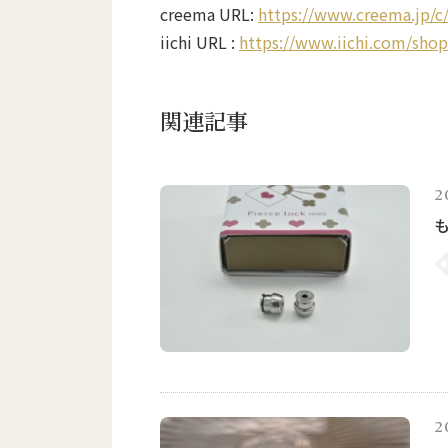
creema URL:
https://www.creema.jp/c/
iichi URL :
https://www.iichi.com/shop
関連記事
2
2