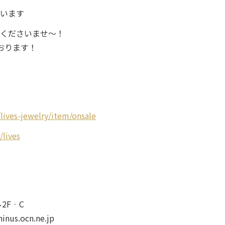
います
くださいませ～！
おります！
lives-jewelry/item/onsale
/lives
ル2F‐C
inus.ocn.ne.jp