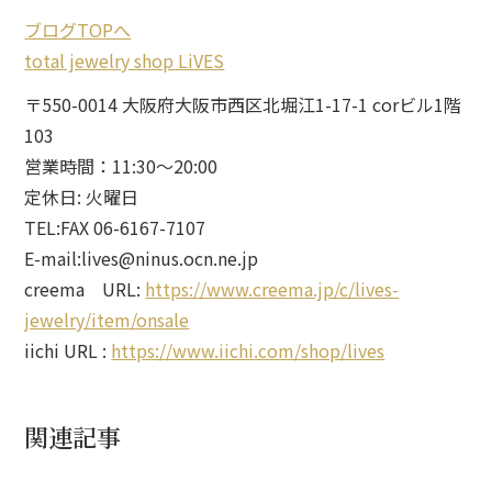
ブログTOPへ
total jewelry shop LiVES
〒550-0014 大阪府大阪市西区北堀江1-17-1 corビル1階
103
営業時間：11:30～20:00
定休日: 火曜日
TEL:FAX 06-6167-7107
E-mail:lives@ninus.ocn.ne.jp
creema URL:
https://www.creema.jp/c/lives-
jewelry/item/onsale
iichi URL :
https://www.iichi.com/shop/lives
関連記事