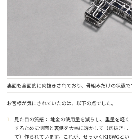
裏面も全面的に肉抜きされており、
骨組みだけの状態です
お客様が気にされていたのは、
以下の点でした。
見た目の質感：
地金の使用量を減らし、重量を軽く
するために
側面と裏側を大幅に透かして（肉抜きし
て）作られています。
これが、
せっかくK18WGとい