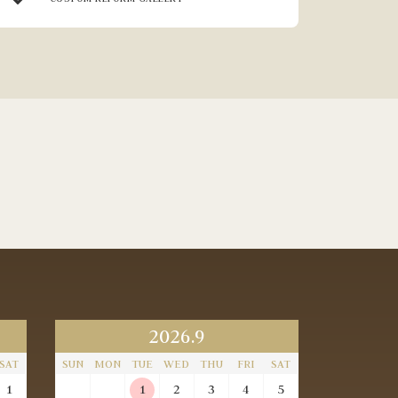
2026.9
SAT
SUN
MON
TUE
WED
THU
FRI
SAT
1
1
2
3
4
5