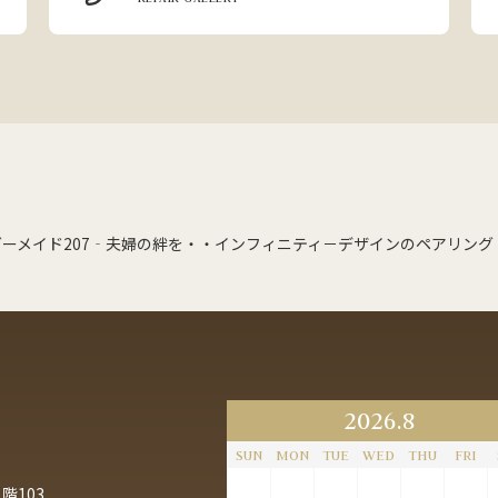
ダーメイド207‐夫婦の絆を・・インフィニティ－デザインのペアリング
2026.8
SUN
MON
TUE
WED
THU
FRI
階103