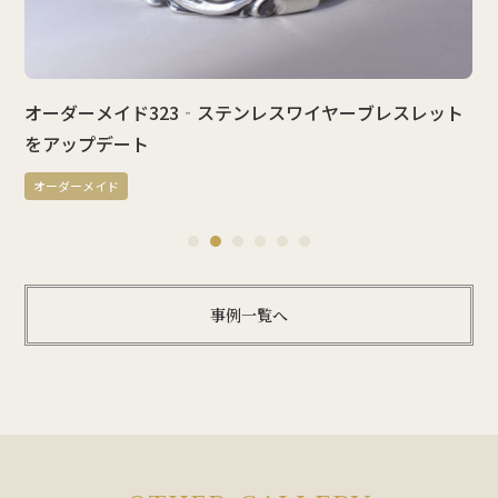
ダーメイド323‐ステンレスワイヤーブレスレット
オーダー
ップデート
メイド
ーメイド
オーダーメ
1
2
3
4
5
6
事例一覧へ