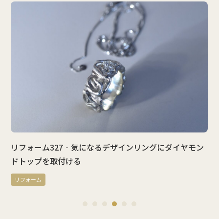
27‐気になるデザインリングにダイヤモン
リフォーム326
付ける
ツをオーダーメ
リフォーム
1
2
3
4
5
6