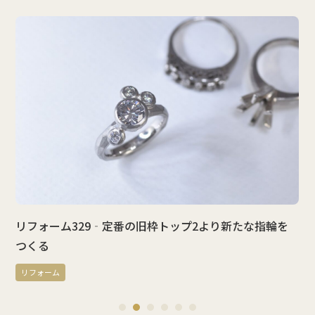
‐定番の旧枠トップ2より新たな指輪を
リフォーム328‐
リフォーム
1
2
3
4
5
6