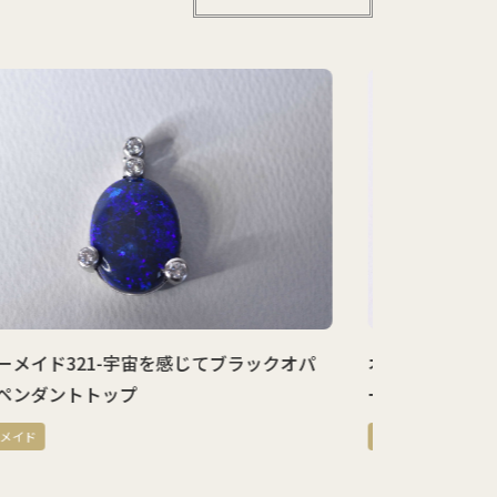
オーダーメイド320-小粒のルースを持込してオ
オーダ
ーダーメイドでつくる
かっ
オーダーメイド
オーダ