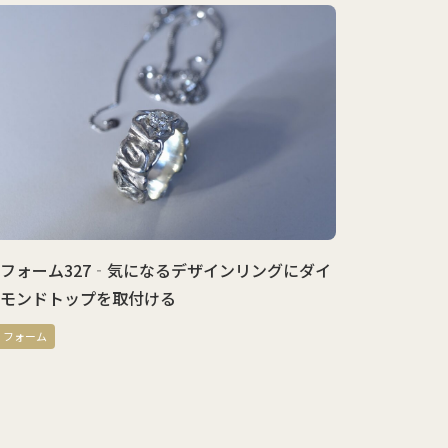
ォーム327‐気になるデザインリングにダイ
リフォーム32
ンドトップを取付ける
プパーツをオ
ォーム
リフォーム