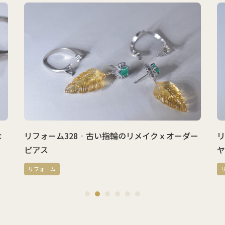
リフォーム328‐古い指輪のリメイクｘオーダー
リフ
ピアス
ヤモ
リフォーム
リフ
1
2
3
4
5
6