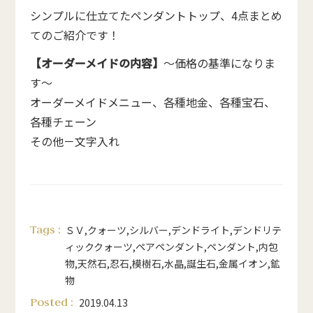
シンプルに仕立てたペンダントトップ、4点まとめ
てのご紹介です！
【オーダーメイドの内容】
～価格の基準になりま
す～
オーダーメイドメニュー、各種地金、各種宝石、
各種チェーン
その他－文字入れ
Tags :
ＳＶ
,
クォーツ
,
シルバー
,
デンドライト
,
デンドリテ
ィッククォーツ
,
ペアペンダント
,
ペンダント
,
内包
物
,
天然石
,
忍石
,
模樹石
,
水晶
,
誕生石
,
金属イオン
,
鉱
物
Posted :
2019.04.13