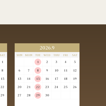
2026.9
SAT
SUN
MON
TUE
WED
THU
FRI
SAT
1
1
2
3
4
5
8
6
7
8
9
10
11
12
15
13
14
15
16
17
18
19
22
20
21
22
23
24
25
26
29
27
28
29
30