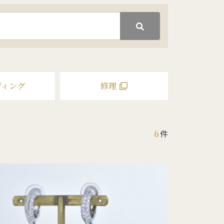
ディング
修理
6
件