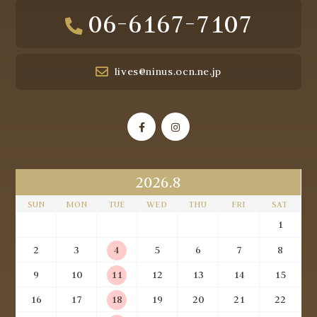
06-6167-7107
lives@ninus.ocn.ne.jp
2026.8
SUN
MON
TUE
WED
THU
FRI
SAT
1
2
3
4
5
6
7
8
9
10
11
12
13
14
15
16
17
18
19
20
21
22