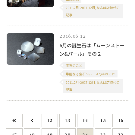
2011.2月-2017.12月,なんば店時代の
記事
2016.06.12
6月の誕生石は「ムーンストー
ン&パール」その２
宝石のこと
華麗なる宝石～ルースのあれこれ
2011.2月-2017.12月,なんば店時代の
記事
«
<
12
13
14
15
16
17
18
19
20
21
22
23